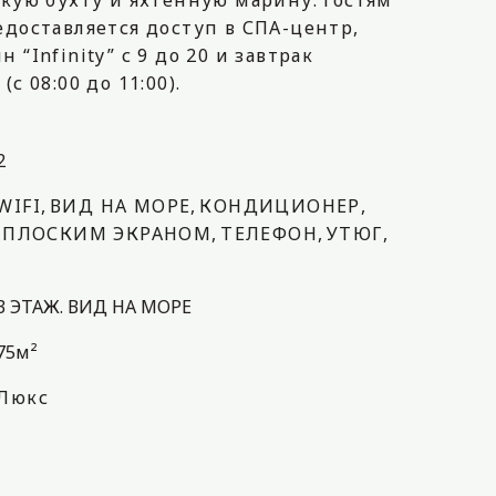
скую бухту и яхтенную марину. Гостям
едоставляется доступ в СПА-центр,
 “Infinity” с 9 до 20 и завтрак
с 08:00 до 11:00).
2
WIFI
,
ВИД НА МОРЕ
,
КОНДИЦИОНЕР
,
С ПЛОСКИМ ЭКРАНОМ
,
ТЕЛЕФОН
,
УТЮГ
,
3 ЭТАЖ. ВИД НА МОРЕ
75м²
Люкс