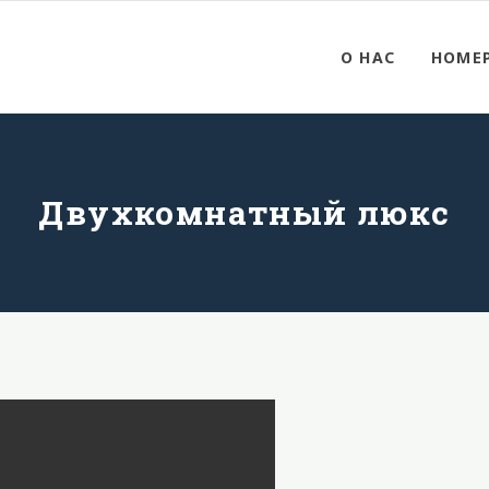
О НАС
НОМЕР
Двухкомнатный люкс
атный люкс