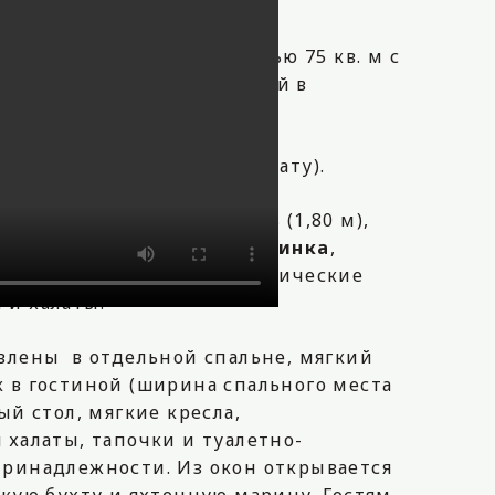
₽
за сутки
комнатный номер площадью 75 кв. м с
ю и балконом, выдержанный в
ком стиле.
спальное (за отдельную плату).
лены двуспальная кровать (1,80 м),
, стулья,
стиральная машинка
,
 тапочки, туалетно-косметические
 и халаты.
влены в отдельной спальне, мягкий
 в гостиной (ширина спального места
ый стол, мягкие кресла,
 халаты, тапочки и туалетно-
ринадлежности. Из окон открывается