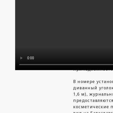
Цены от:
18,000
Роскошный двух
удобной мебель
средиземноморс
дополнительное 
В номере установ
письменный стол
предоставляются
принадлежности
В номере устано
диванный уголок
1,6 м), журнальн
предоставляются
косметические п