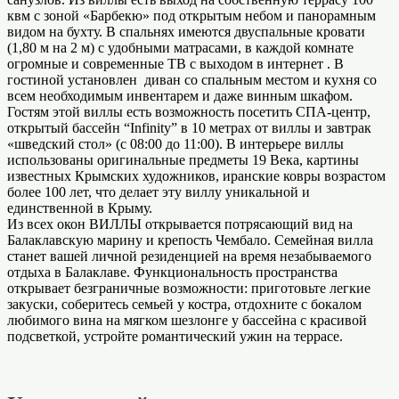
квм с зоной «Барбекю» под открытым небом и панорамным
видом на бухту. В спальнях имеются двуспальные кровати
(1,80 м на 2 м) с удобными матрасами, в каждой комнате
огромные и современные ТВ с выходом в интернет . В
гостиной установлен диван со спальным местом и кухня со
всем необходимым инвентарем и даже винным шкафом.
Гостям этой виллы есть возможность посетить СПА-центр,
открытый бассейн “Infinity” в 10 метрах от виллы и завтрак
«шведский стол» (с 08:00 до 11:00). В интерьере виллы
использованы оригинальные предметы 19 Века, картины
известных Крымских художников, иранские ковры возрастом
более 100 лет, что делает эту виллу уникальной и
единственной в Крыму.
Из всех окон ВИЛЛЫ открывается потрясающий вид на
Балаклавскую марину и крепость Чембало. Семейная вилла
станет вашей личной резиденцией на время незабываемого
отдыха в Балаклаве. Функциональность пространства
открывает безграничные возможности: приготовьте легкие
закуски, соберитесь семьей у костра, отдохните с бокалом
любимого вина на мягком шезлонге у бассейна с красивой
подсветкой, устройте романтический ужин на террасе.