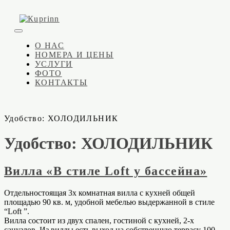
Skip
to
content
Кuprinn
Гостевой дом в Балаклаве
О НАС
НОМЕРА И ЦЕНЫ
УСЛУГИ
ФОТО
КОНТАКТЫ
Удобство:
ХОЛОДИЛЬНИК
Удобство:
ХОЛОДИЛЬНИК
Вилла «В стиле Loft у бассейна»
Отдельностоящая 3х комнатная вилла с кухней общей
площадью 90 кв. м, удобной мебелью выдержанной в стиле
“Loft ”.
Вилла состоит из двух спален, гостиной с кухней, 2-х
санузлов. Из виллы есть выход на собственную террасу 100