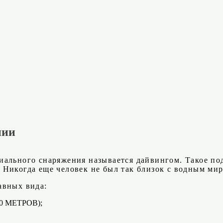
нии
ального снаряжения называется дайвингом. Такое по
 Никогда еще человек не был так близок с водным м
авных вида:
 МЕТРОВ);