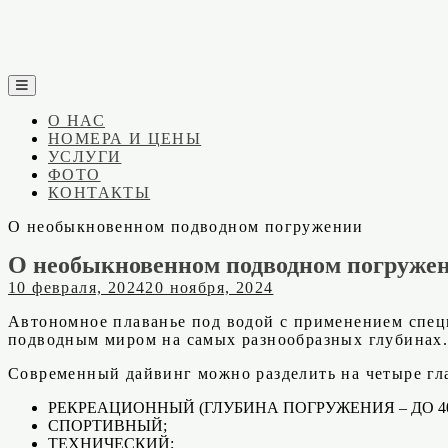
Skip
to
content
Кuprinn
Гостевой дом в Балаклаве
О НАС
НОМЕРА И ЦЕНЫ
УСЛУГИ
ФОТО
КОНТАКТЫ
О необыкновенном подводном погружении
О необыкновенном подводном погруже
10 февраля, 2024
20 ноября, 2024
Автономное плаванье под водой с применением специ
подводным миром на самых разнообразных глубинах.
Современный дайвинг можно разделить на четыре гл
РЕКРЕАЦИОННЫЙ (ГЛУБИНА ПОГРУЖЕНИЯ – ДО 40
СПОРТИВНЫЙ;
ТЕХНИЧЕСКИЙ;